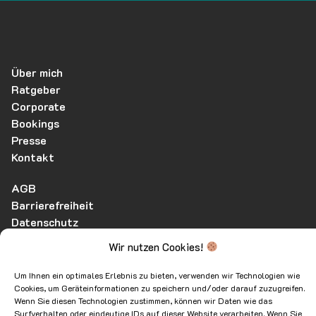
Über mich
Ratgeber
Corporate
Bookings
Presse
Kontakt
AGB
Barrierefreiheit
Datenschutz
Widerrufsbelehrung
Wir nutzen Cookies!
Impressum
Um Ihnen ein optimales Erlebnis zu bieten, verwenden wir Technologien wie
Cookies, um Geräteinformationen zu speichern und/oder darauf zuzugreifen.
Wenn Sie diesen Technologien zustimmen, können wir Daten wie das
Surfverhalten oder eindeutige IDs auf dieser Website verarbeiten. Wenn Sie